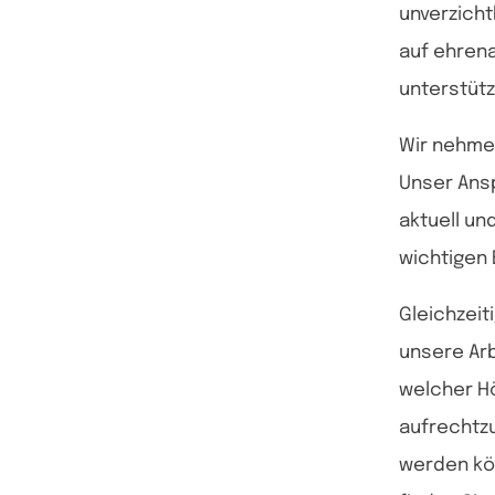
unverzicht
auf ehrena
unterstütz
Wir nehme
Unser Ansp
aktuell un
wichtigen 
Gleichzeit
unsere Arb
welcher Hö
aufrechtzu
werden kön