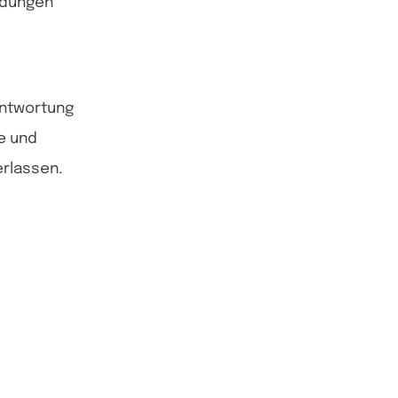
eidungen
antwortung
e und
erlassen.