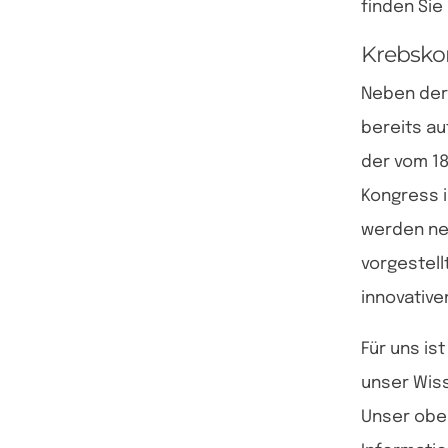
finden Sie
Krebskon
Neben der 
bereits au
der vom 18
Kongress i
werden ne
vorgestell
innovativ
Für uns is
unser Wiss
Unser ober