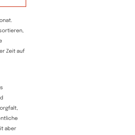
Monat.
sortieren,
e
r Zeit auf
as
nd
orgfalt,
entliche
it aber