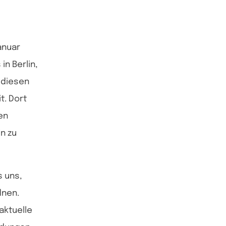
anuar
in Berlin,
f diesen
t. Dort
en
in zu
s uns,
dnen.
aktuelle