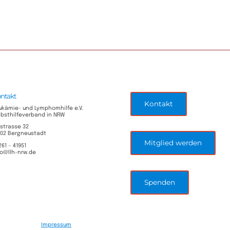
ntakt
Kontakt
ukämie- und Lymphomhilfe e.V.
lbsthilfeverband in NRW
lstrasse 32
702 Bergneustadt
Mitglied werden
261 – 41951
fo@llh-nrw.de
Spenden
Impressum