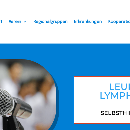
rt
Verein
Regionalgruppen
Erkrankungen
Kooperati
LEU
LYMPH
SELBSTH