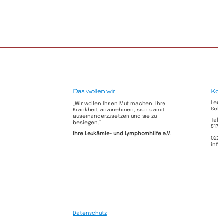
Das wollen wir
Ko
Le
„Wir wollen Ihnen Mut machen, Ihre
Se
Krankheit anzunehmen, sich damit
auseinanderzusetzen und sie zu
Ta
besiegen.“
51
Ihre Leukämie- und Lymphomhilfe e.V.​
02
in
Datenschutz