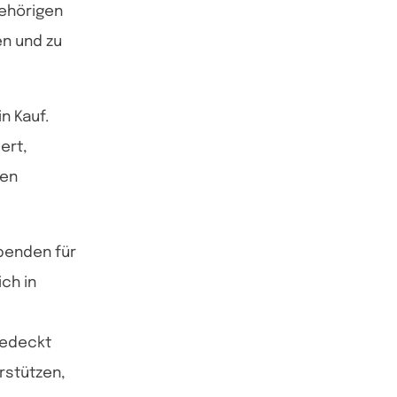
gehörigen
en und zu
n Kauf.
ert,
nen
penden für
ch in
gedeckt
rstützen,