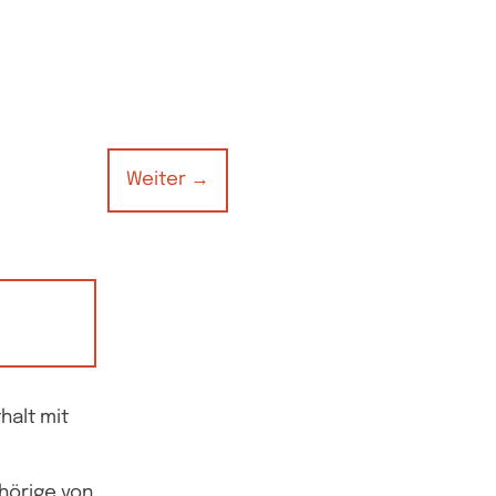
Weiter
→
halt mit
hörige von