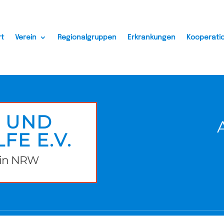
rt
Verein
Regionalgruppen
Erkrankungen
Kooperati
- UND
FE E.V.
d in NRW