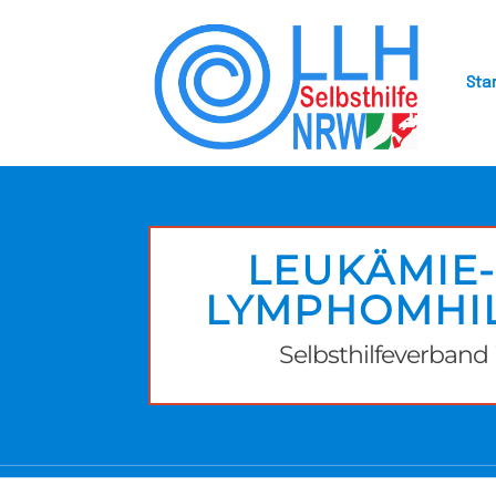
Sta
LEUKÄMIE
LYMPHOMHIL
Selbsthilfeverban