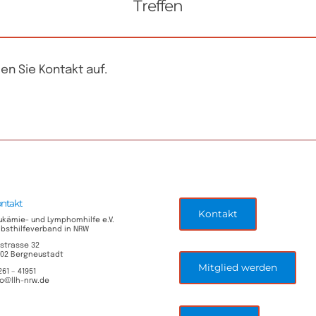
Treffen
en Sie Kontakt auf.
ntakt
Kontakt
ukämie- und Lymphomhilfe e.V.
lbsthilfeverband in NRW
lstrasse 32
702 Bergneustadt
Mitglied werden
261 – 41951
fo@llh-nrw.de