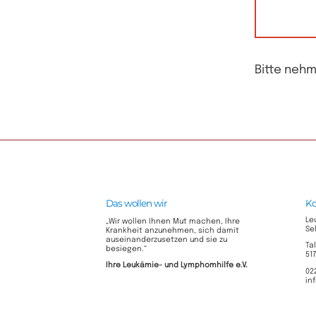
Bitte nehm
Das wollen wir
Ko
Le
„Wir wollen Ihnen Mut machen, Ihre
Se
Krankheit anzunehmen, sich damit
auseinanderzusetzen und sie zu
Ta
besiegen.“
51
Ihre Leukämie- und Lymphomhilfe e.V.​
02
in