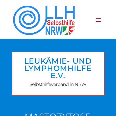
LEUKÄMIE- UND
LYMPHOMHILFE
E.V.
Selbsthilfeverband in NRW