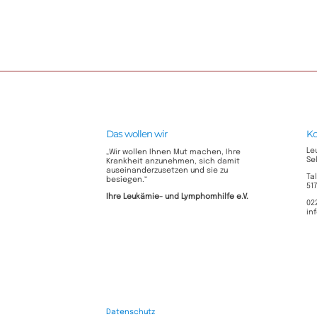
Das wollen wir
Ko
Le
„Wir wollen Ihnen Mut machen, Ihre
Se
Krankheit anzunehmen, sich damit
auseinanderzusetzen und sie zu
Ta
besiegen.“
51
Ihre Leukämie- und Lymphomhilfe e.V.​
02
in
Datenschutz