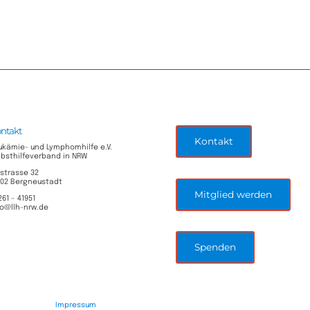
ntakt
Kontakt
ukämie- und Lymphomhilfe e.V.
lbsthilfeverband in NRW
lstrasse 32
702 Bergneustadt
Mitglied werden
261 – 41951
fo@llh-nrw.de
Spenden
Impressum